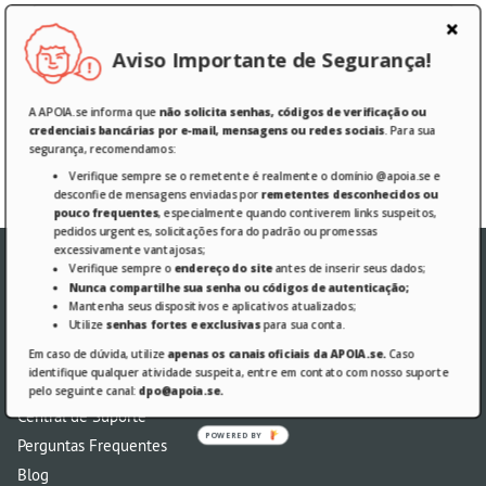
Aviso Importante de Segurança!
Esqueci minha senha
Manter-me conectado.
A APOIA.se informa que
não solicita senhas, códigos de verificação ou
credenciais bancárias por e-mail, mensagens ou redes sociais
. Para sua
Entrar
segurança, recomendamos:
Verifique sempre se o remetente é realmente o domínio @apoia.se e
desconfie de mensagens enviadas por
remetentes desconhecidos ou
pouco frequentes
, especialmente quando contiverem links suspeitos,
pedidos urgentes, solicitações fora do padrão ou promessas
excessivamente vantajosas;
Verifique sempre o
endereço do site
antes de inserir seus dados;
Nunca compartilhe sua senha ou códigos de autenticação;
Mantenha seus dispositivos e aplicativos atualizados;
Utilize
senhas fortes e exclusivas
para sua conta.
Em caso de dúvida, utilize
apenas os canais oficiais da APOIA.se.
Caso
identifique qualquer atividade suspeita, entre em contato com nosso suporte
AJUDA
pelo seguinte canal:
dpo@apoia.se.
Central de Suporte
POWERED BY
Perguntas Frequentes
Blog