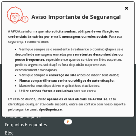
Aviso Importante de Segurança!
Esqueci minha senha
Manter-me conectado.
A APOIA.se informa que
não solicita senhas, códigos de verificação ou
credenciais bancárias por e-mail, mensagens ou redes sociais
. Para sua
Entrar
segurança, recomendamos:
Verifique sempre se o remetente é realmente o domínio @apoia.se e
desconfie de mensagens enviadas por
remetentes desconhecidos ou
pouco frequentes
, especialmente quando contiverem links suspeitos,
pedidos urgentes, solicitações fora do padrão ou promessas
excessivamente vantajosas;
Verifique sempre o
endereço do site
antes de inserir seus dados;
Nunca compartilhe sua senha ou códigos de autenticação;
Mantenha seus dispositivos e aplicativos atualizados;
Utilize
senhas fortes e exclusivas
para sua conta.
Em caso de dúvida, utilize
apenas os canais oficiais da APOIA.se.
Caso
identifique qualquer atividade suspeita, entre em contato com nosso suporte
AJUDA
pelo seguinte canal:
dpo@apoia.se.
Central de Suporte
Perguntas Frequentes
Blog