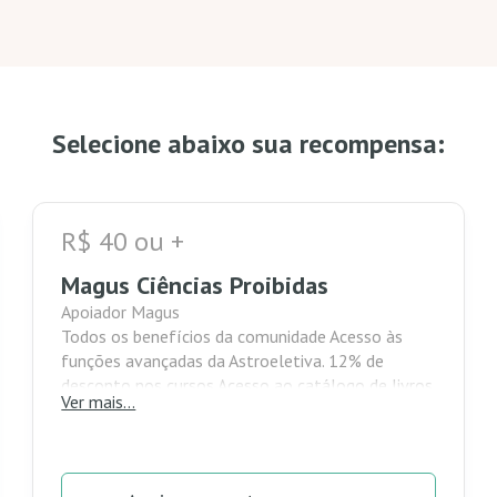
Selecione abaixo sua recompensa:
R$ 40 ou +
Magus Ciências Proibidas
Apoiador Magus
Todos os benefícios da comunidade Acesso às
funções avançadas da Astroeletiva. 12% de
desconto nos cursos.Acesso ao catálogo de livros
Ver mais...
das Ciências Proibidas na plataforma eBooks (para
ler online). Seu nome registrado com destaque de
honra em todas as nossas plataformas.Para
os apoiadores que também são alunos, acesso