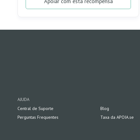
Apoiar com esta recompensa
Reconhecemos seu apoio, ele é muito importante
para nós.
Obrigado
AJUDA
Central de Suporte
Blog
Perguntas Frequentes
Taxa da APOIA.se