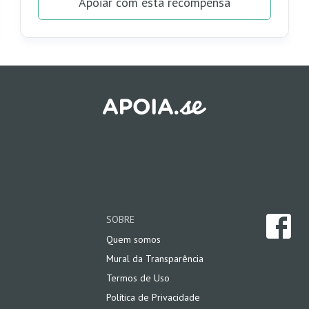
Apoiar com esta recompensa
vitalício ao conteúdo dos cursos.
Reconhecemos seu apoio, ele é muito importante
para nós.
Obrigado
SOBRE
Quem somos
Mural da Transparência
Termos de Uso
Política de Privacidade