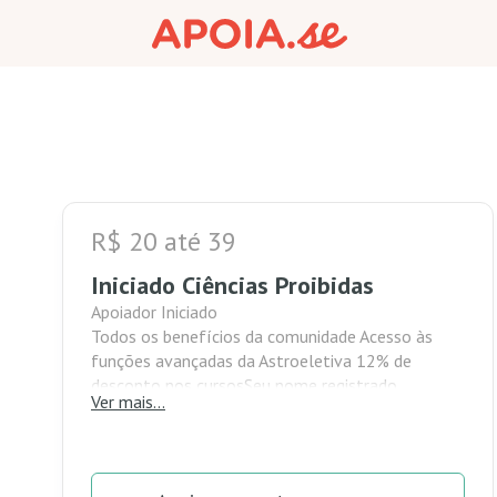
R$ 20 até 39
Iniciado Ciências Proibidas
Apoiador Iniciado
Todos os benefícios da comunidade Acesso às
funções avançadas da Astroeletiva 12% de
desconto nos cursosSeu nome registrado
Ver mais...
com destaque de honra em todas as nossas
plataformas.Para os apoiadores que também
são alunos, acesso vitalício ao conteúdo dos
cursos.